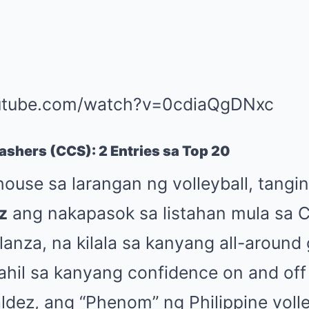
utube.com/watch?v=0cdiaQgDNxc
shers (CCS): 2 Entries sa Top 20
use sa larangan ng volleyball, tangi
z
ang nakapasok sa listahan mula sa 
anza, na kilala sa kanyang all-around
ahil sa kanyang confidence on and off 
ldez, ang “Phenom” ng Philippine volle