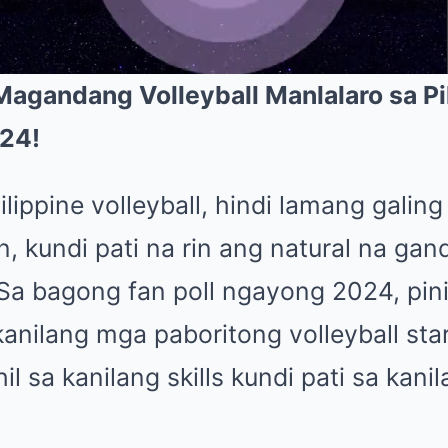
agandang Volleyball Manlalaro sa Pil
024!
Mute
ippine volleyball, hindi lamang galing
 kundi pati na rin ang natural na gan
Sa bagong fan poll ngayong 2024, pini
nilang mga paboritong volleyball stars
il sa kanilang skills kundi pati sa kan