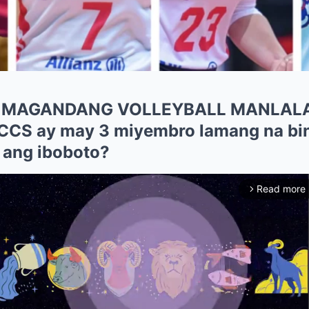
A MAGANDANG VOLLEYBALL MANLAL
 CCS ay may 3 miyembro lamang na bi
 ang iboboto?
Read more
arrow_forward_ios