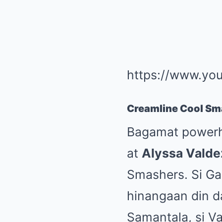
https://www.yo
Creamline Cool Sma
Bagamat powerho
at
Alyssa Valde
Smashers. Si Gal
hinangaan din d
Samantala, si Va