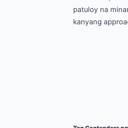
patuloy na mina
kanyang approac