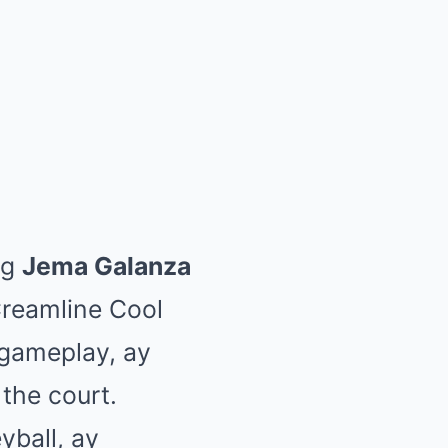
ng
Jema Galanza
Creamline Cool
 gameplay, ay
the court.
yball, ay