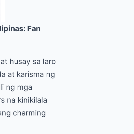
ipinas: Fan
 at husay sa laro
da at karisma ng
li ng mga
 na kinikilala
ilang charming